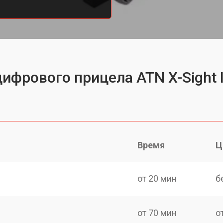
ифрового прицела ATN X-Sight I
Время
Ц
от 20 мин
б
от 70 мин
о