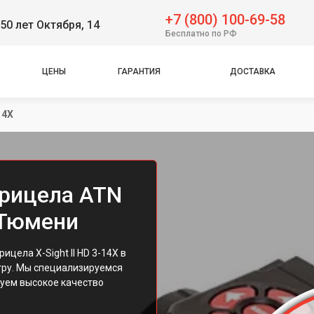
+7 (800) 100-69-58
50 лет Октября, 14
Бесплатно по РФ
ЦЕНЫ
ГАРАНТИЯ
ДОСТАВКА
14X
рицела ATN
в Тюмени
цела X-Sight II HD 3-14X в
тру. Мы специализируемся
руем высокое качество