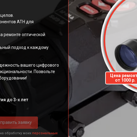
ицелов.
онентов АТН для
а ремонте оптической
ьный подход к каждому
адежность вашего цифрового
нкциональности. Позвольте
Цена ремон
борудовании!
от 1000 р.
ия до 3-х лет
править заявку
 на обработку моих
персональных