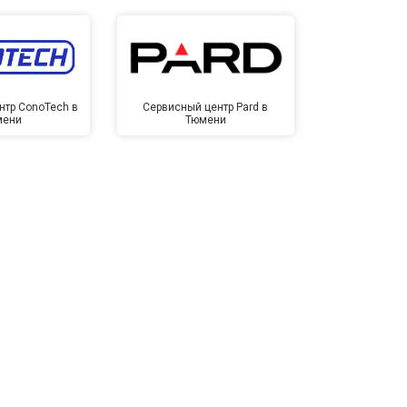
нтр ConoTech в
Сервисный центр Pard в
Сервисный ц
мени
Тюмени
Тю